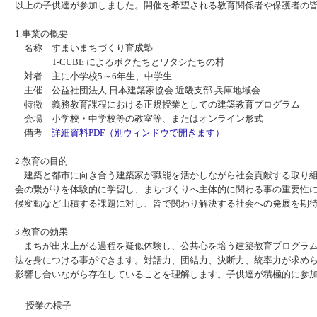
以上の子供達が参加しました。開催を希望される教育関係者や保護者の
1.事業の概要
名称 すまいまちづくり育成塾
T-CUBE によるボクたちとワタシたちの村
対者 主に小学校5～6年生、中学生
主催 公益社団法人 日本建築家協会 近畿支部 兵庫地域会
特徴 義務教育課程における正規授業としての建築教育プログラム
会場 小学校・中学校等の教室等、またはオンライン形式
備考
詳細資料PDF（別ウィンドウで開きます）
2.教育の目的
建築と都市に向き合う建築家が職能を活かしながら社会貢献する取り組
会の繋がりを体験的に学習し、まちづくりへ主体的に関わる事の重要性
候変動など山積する課題に対し、皆で関わり解決する社会への発展を期
3.教育の効果
まちが出来上がる過程を疑似体験し、公共心を培う建築教育プログラム
法を身につける事ができます。対話力、団結力、決断力、統率力が求め
影響し合いながら存在していることを理解します。子供達が積極的に参
授業の様子