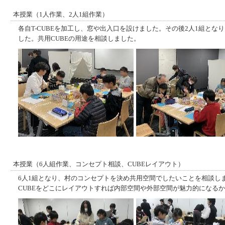
本授業（1人作業、2人1組作業）
各自T-CUBEを加工し、窓や出入口を設けました。その後2人1組となり
した。共用CUBEの用途を相談しました。
本授業（6人組作業、コンセプト相談、CUBEレイアウト）
6人1組となり、村のコンセプトを決め共用空間でしたいことを相談し
CUBEをどこにレイアウトすれば内部空間や外部空間が魅力的になる