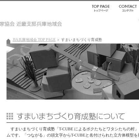
JIA兵庫地域会 TOP PAGE
すまいまちづくり育成塾
すまいまちづくり育成塾「T-CUBE によるボクたちとワタシたちの村」
ムです。「つながる」の頭文字からT-CUBEと名付けられた立方体模型を