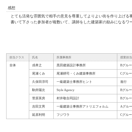
感想
とても活発な雰囲気で相手の意見を尊重してよりよい街を作り上げる
書いて下さった参加者が複数いて、講師をした建築家の励みになるワ
担当クラス
氏名
所属事務所
授業担当
全体
戎孝之
黒田建築設計事務所
Bグル
尾瀬くみ
尾瀬耕司・くみ建築事務所
Cグル
久保田淳司
一級建築士事務所ヒント
進行
駒井陽次
Style Agency
Bグル
菅原英房
村井敬合同設計
Bグル
吉田文男
一級建築士事務所アトリエフォルム
Aグル
延原利明
フジワラ
Cグル