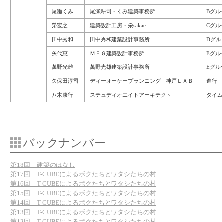
尾瀬くみ
尾瀬耕司・くみ建築事務所
Bグル
榮宏之
建築設計工房・栄sakae
Cグル
田中秀和
田中秀和建築設計事務所
Dグル
矢代恵
ＭＥＧ建築設計事務所
Eグル
萬野光雄
萬野光雄建築設計事務所
Eグル
久保田淳司
ディーオーケープランニング 神戸ＬＡＢ
進行
八木康行
ステュディオエイトアーキテクト
タイ
バックナンバー
第18回 建築のはなし
第17回 T-CUBEによるボクたちとワタシたちの村
第16回 T-CUBEによるボクたちとワタシたちの村
第15回 T-CUBEによるボクたちとワタシたちの村
第14回 T-CUBEによるボクたちとワタシたちの村
第13回 T-CUBEによるボクたちとワタシたちの村
第12回 T-CUBEによるボクたちとワタシたちの村