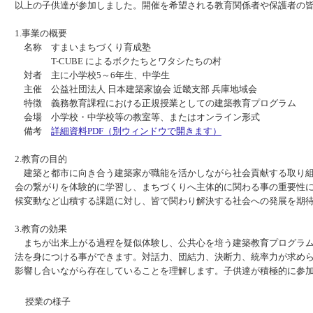
以上の子供達が参加しました。開催を希望される教育関係者や保護者の
1.事業の概要
名称 すまいまちづくり育成塾
T-CUBE によるボクたちとワタシたちの村
対者 主に小学校5～6年生、中学生
主催 公益社団法人 日本建築家協会 近畿支部 兵庫地域会
特徴 義務教育課程における正規授業としての建築教育プログラム
会場 小学校・中学校等の教室等、またはオンライン形式
備考
詳細資料PDF（別ウィンドウで開きます）
2.教育の目的
建築と都市に向き合う建築家が職能を活かしながら社会貢献する取り組
会の繋がりを体験的に学習し、まちづくりへ主体的に関わる事の重要性
候変動など山積する課題に対し、皆で関わり解決する社会への発展を期
3.教育の効果
まちが出来上がる過程を疑似体験し、公共心を培う建築教育プログラム
法を身につける事ができます。対話力、団結力、決断力、統率力が求め
影響し合いながら存在していることを理解します。子供達が積極的に参
授業の様子