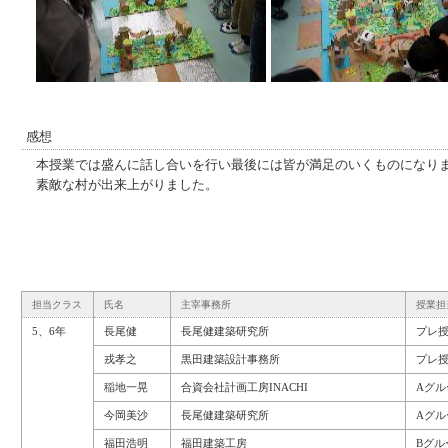
感想
本授業では盛んに話し合いを行い最後には皆が満足のいくものになり
素敵な村が出来上がりました。
担当クラス
氏名
主宰事務所
授業担
5、6年
長尾健
長尾健建築研究所
プレ
戎孝之
黒田建築設計事務所
プレ
稲地一晃
合資会社計画工房INACHI
Aグル
今岡美沙
長尾健建築研究所
Aグル
福田浩明
福田建築工房
Bグル