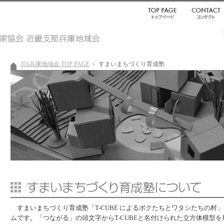
JIA兵庫地域会 TOP PAGE
すまいまちづくり育成塾
すまいまちづくり育成塾「T-CUBE によるボクたちとワタシたちの村」
ムです。「つながる」の頭文字からT-CUBEと名付けられた立方体模型を