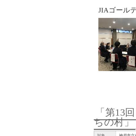
JIAゴールデ
「第13
ちの村」
対象
神戸市立