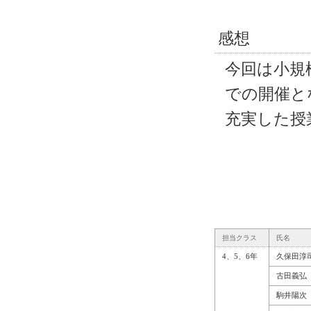
感想
今回は小規
での開催と
充実した授
担当クラス
氏名
4、5、6年
久保田淳
古田義弘
駒井陽次