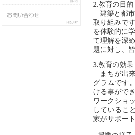
2.教育の目的
建築と都市
取り組みで
を体験的に
て理解を深
題に対し、
3.教育の効果
まちが出来
グラムです
ける事がで
ワークショ
しているこ
家がサポー