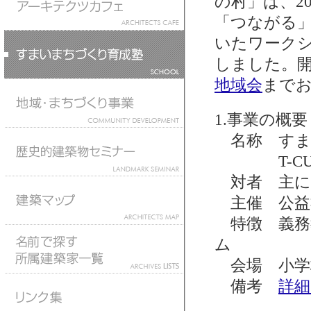
の村」は、2
「つながる」
いたワークシ
しました。
地域会
まで
1.事業の概要
名称 すま
T-CUB
対者 主に小
主催 公益社
特徴 義務
ム
会場 小学
備考
詳細