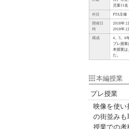
児童11名
科目
PTA主催
開催日
2018年
時
2018年
構成
4、5、
プレ授業
本授業は
た。
本編授業
プレ授業
映像を使い
の街並みも
授業での考