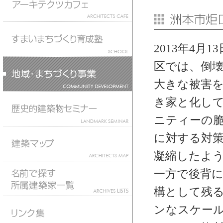
2013年4
区では、倒
大きな被害を
き家と化し
ニティーの
に対する対
凝縮したよ
一方で後背
構として残
ンなスケー