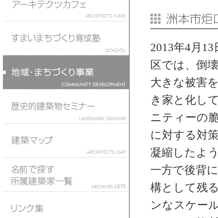
2013年4
区では、倒
大きな被害を
き家と化し
ニティーの
に対する対
凝縮したよ
一方で後背
構として残
ンなスケー