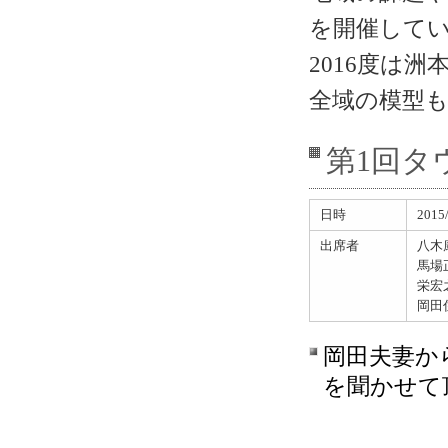
を開催して
2016度は
全域の模型
第1回タ
日時
201
出席者
八木
馬場
栄宏
岡田
岡田夫妻か
を聞かせて