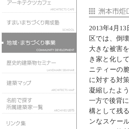
2013年4
区では、倒
大きな被害を
き家と化し
ニティーの
に対する対
凝縮したよ
一方で後背
構として残
ンなスケー