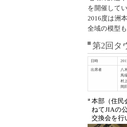
を開催して
2016度は
全域の模型
第2回タ
日時
20
出席者
八
馬
村
岡
本部（住民
ねてJIA
交換会を行