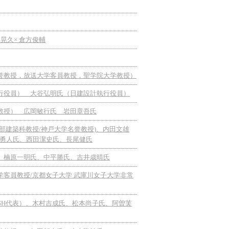
田晃久× 倉方俊輔
名誉教授，放送大学客員教授，聖学院大学教授）
執行役員） 大谷弘明氏（日建設計執行役員）
学教授） 広岡敏行氏 岩田章吾氏
学部建築科教授/神戸大学名誉教授)、内田文雄
勇人氏、西田潔史氏、長尾健氏
氏、楠原一明氏、中平勝氏、吉井歳晴氏
学客員教授/京都女子大学 武庫川女子大学非常
R-ASH代表）、木村吉成氏、松本尚子氏、阿曽芙