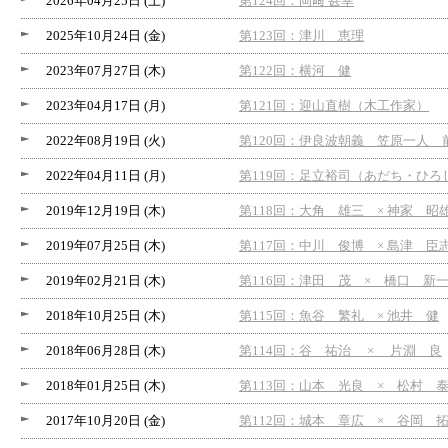
2026年04月25日 (土)
第124回：岡﨑 甚幸
2025年10月24日 (金)
第123回：津川 恵理
2023年07月27日 (木)
第122回：横河 健
2023年04月17日 (月)
第121回：迎山直樹（木工作家）
2022年08月19日 (火)
第120回：伊良波朝義 笠原一人 
2022年04月11日 (月)
第119回：足立裕司（あだち・ひ
2019年12月19日 (木)
第118回：大角 雄三 × 神家 昭
2019年07月25日 (木)
第117回：中川 俊博 × 島津 臣
2019年02月21日 (木)
第116回：津田 茂 × 橋口 新
2018年10月25日 (木)
第115回：魚谷 繁礼 × 池井 健
2018年06月28日 (木)
第114回：谷 祐治 × 片淵 良
2018年01月25日 (木)
第113回：山本 光良 × 松村 
2017年10月20日 (金)
第112回：城本 章広 × 谷岡 