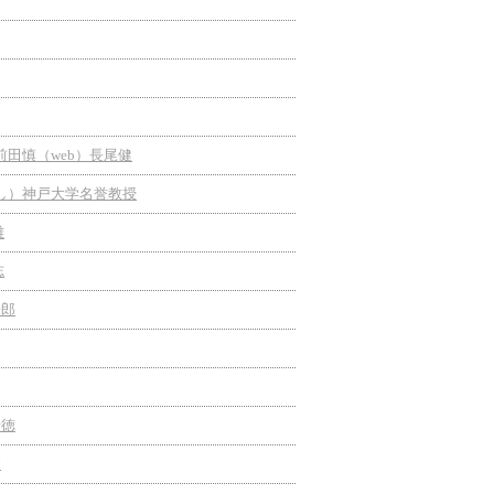
前田慎（web）長尾健
ろし）神戸大学名誉教授
雄
志
一郎
泰徳
拓