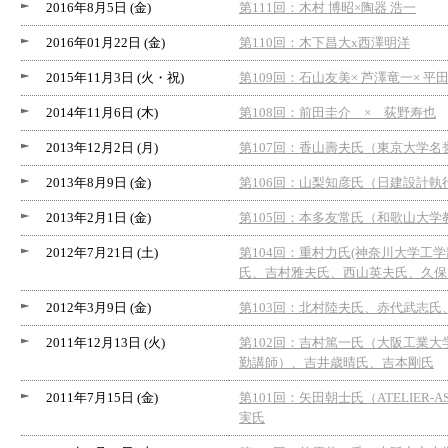
2016年8月5日 (金)
第111回：木村 博昭×陶器 浩一
2016年01月22日 (金)
第110回：木下昌大x西澤明洋
2015年11月3日 (火・祝)
第109回：石山友美× 芦澤竜一× 平
2014年11月6日 (木)
第108回：前田圭介 × 荻野寿也
2013年12月2日 (月)
第107回：香山壽夫氏（東京大学
2013年8月9日 (金)
第106回：山梨知彦氏（日建設計
2013年2月1日 (金)
第105回：本多友常氏（和歌山大
2012年7月21日 (土)
第104回：重村力氏(神奈川大学工
氏、吉村雅夫氏、西山英夫氏、久保
2012年3月9日 (金)
第103回：北村陸夫氏、赤代武志
2011年12月13日 (火)
第102回：吉村篤一氏（大阪工業大
勤講師）、吉井歳晴氏、吉本剛氏
2011年7月15日 (金)
第101回：矢田朝士氏（ATELIE
実氏