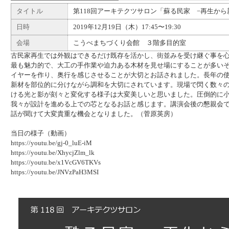
タイトル
第118回アーキテクツサロン「蘇る民家 −再生から
日時
2019年12月19日（木）17:45〜19:30
会場
こうべまちづくり会館 ３階多目的室
古民家再生では外観はできるだけ既存を活かし、街並みを受け継ぐ事を
最も魅力的で、大工の手作業や迫力ある木材を見せ場にすることが多い
イヤーを作り、奥行を感じさせることが大切とお話されました。長年の
新材を部位的に分けながら調和を大切にされています。現場で閃く数々
ける光と影が刻々と変化する様子は大変美しいと思いました。圧倒的に
我々が設計を進める上での芯となるお話と感じます。講演会後の懇親会
話が聞けて大変貴重な機会となりました。（菅原英房）
当日の様子（動画）
https://youtu.be/gj-0_luE-iM
https://youtu.be/XhycjZlm_lk
https://youtu.be/x1VcGV6TKVs
https://youtu.be/JNVzPaH3MSI