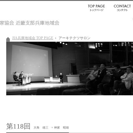
JIA兵庫地域会 TOP PAGE
アーキテクツサロン
第118回
大角 雄三 × 神家 昭雄