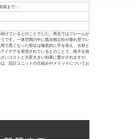
新築まで−」
心掛けているとのことでした。再生ではフレームが
そうです。一体空間の中に既存独立柱や垂れ壁でレ
使用で悪くなった部位は徹底的に手を加え、古材と
のアイデアを実現されているとのことで、格子を抜
小さいコストと大変大きい効果に驚かされますが、
では、設計ユニットの仕組みやメリットについてお