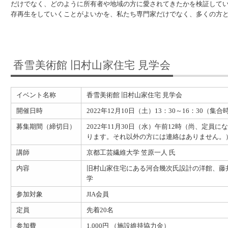
だけでなく、どのように所有者や地域の方に愛されてきたかを検証して
存再生をしていくことがよいかを、私たち専門家だけでなく、多くの方
香雪美術館 旧村山家住宅 見学会
イベント名称
香雪美術館 旧村山家住宅 見学会
開催日時
2022年12月10日（土）13：30～16：30（集合
募集期間（締切日）
2022年11月30日（水）午前12時（尚、定員
ります。それ以外の方には連絡はありません。
講師
京都工芸繊維大学 笠原一人 氏
内容
旧村山家住宅にある河合幾次氏設計の洋館、藤
学
参加対象
JIA会員
定員
先着20名
参加費
1,000円 （施設維持協力金）