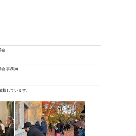
域会
域会 事務局
掲載しています。