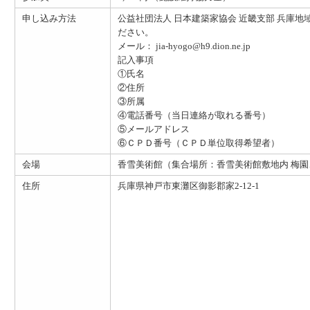
申し込み方法
公益社団法人 日本建築家協会 近畿支部 兵庫
ださい。
メール： jia-hyogo@h9.dion.ne.jp
記入事項
①氏名
②住所
③所属
④電話番号（当日連絡が取れる番号）
⑤メールアドレス
⑥ＣＰＤ番号（ＣＰＤ単位取得希望者）
会場
香雪美術館（集合場所：香雪美術館敷地内 梅
住所
兵庫県神戸市東灘区御影郡家2-12-1